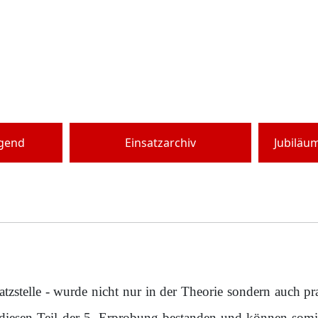
ugend
Einsatzarchiv
Jubiläu
atzstelle - wurde nicht nur in der Theorie sondern auch pr
 diesen Teil der 5. Erprobung bestanden und können som