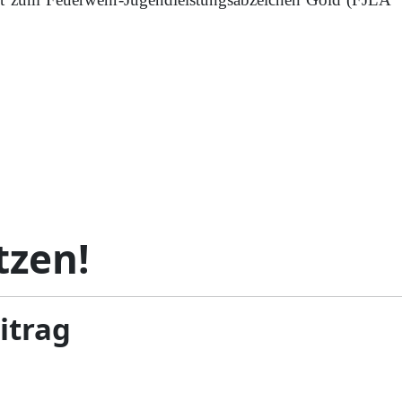
tzen!
eitrag