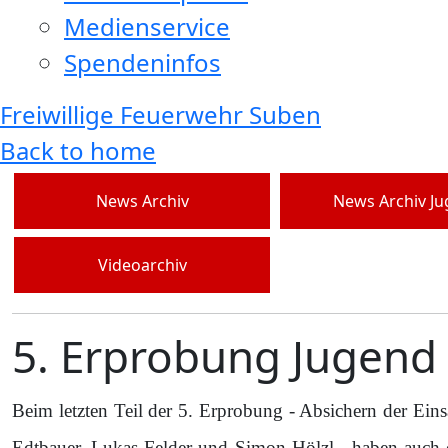
Medienservice
Spendeninfos
Freiwillige Feuerwehr Suben
Back to home
News Archiv
News Archiv J
Videoarchiv
5. Erprobung Jugend
Beim letzten Teil der 5. Erprobung - Absichern der Eins
Edtbauer, Lukas Felder und Simon Hölzl - haben auch