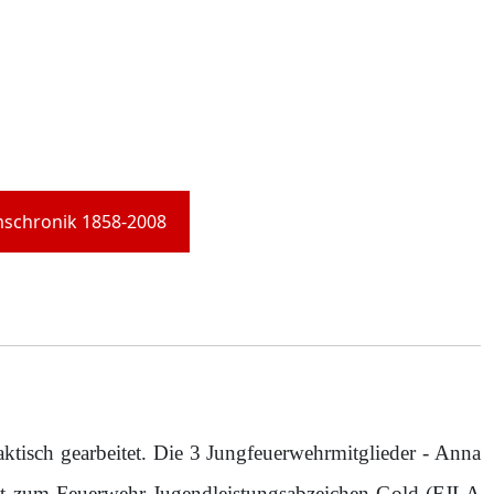
mschronik 1858-2008
aktisch gearbeitet. Die 3 Jungfeuerwehrmitglieder - Anna
it zum Feuerwehr-Jugendleistungsabzeichen Gold (FJLA