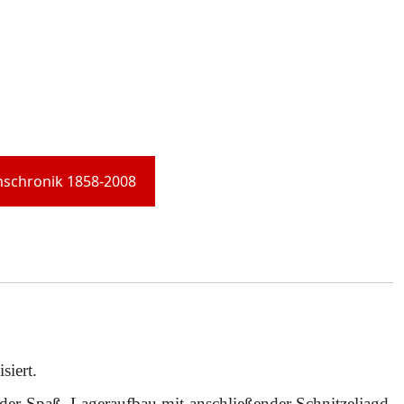
mschronik 1858-2008
siert.
er Spaß. Lageraufbau mit anschließender Schnitzeljagd.