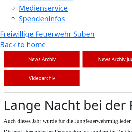
Medienservice
Spendeninfos
Freiwillige Feuerwehr Suben
Back to home
News Archiv
News Archiv J
Videoarchiv
Lange Nacht bei der
Auch dieses Jahr wurde für die Jungfeuerwehrmitglieder
Diesmal aber nicht im Feuerwehrhaus sondern im Zelt b