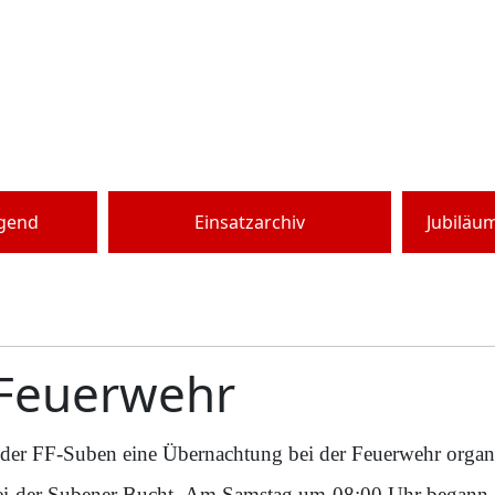
ugend
Einsatzarchiv
Jubiläu
 Feuerwehr
 der FF-Suben eine Übernachtung bei der Feuerwehr organi
ei der Subener Bucht. Am Samstag um 08:00 Uhr begann d