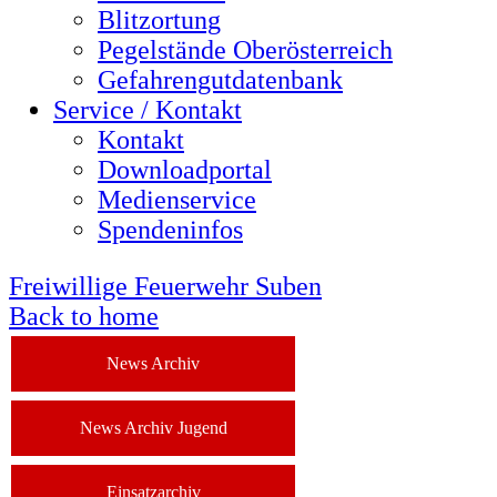
Blitzortung
Pegelstände Oberösterreich
Gefahrengutdatenbank
Service / Kontakt
Kontakt
Downloadportal
Medienservice
Spendeninfos
Freiwillige Feuerwehr Suben
Back to home
News Archiv
News Archiv Jugend
Einsatzarchiv