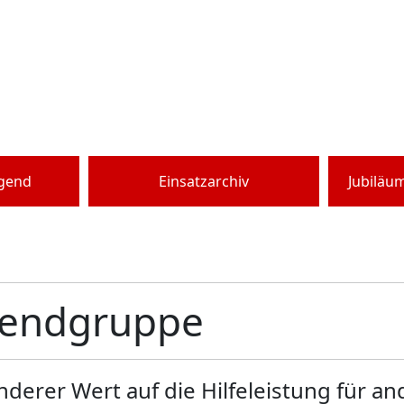
ugend
Einsatzarchiv
Jubiläu
ugendgruppe
erer Wert auf die Hilfeleistung für an