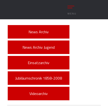
MENU
News Archiv
News Archiv Jugend
Einsatzarchiv
Jubiläumschronik 1858-2008
Videoarchiv